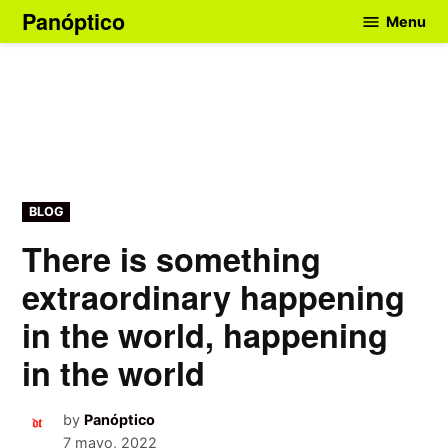
Skip
Panóptico
Menu
to
content
POSTED
BLOG
IN
There is something
extraordinary happening
in the world, happening
in the world
by
Panóptico
7 mayo, 2022