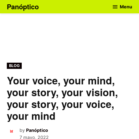
Skip
Panóptico
Menu
to
content
POSTED
BLOG
IN
Your voice, your mind,
your story, your vision,
your story, your voice,
your mind
by
Panóptico
7 mayo, 2022